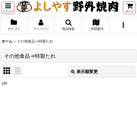
メニュー
カート
カテゴリ
マイページ
商品検索
ご利用案内
ホーム
>
その他食品→特製たれ
その他食品→特製たれ
表示順変更
閉じる
2
件
表示数
:
並び順
:
絞り込む