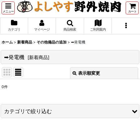
メニュー
カート
カテゴリ
マイページ
商品検索
ご利用案内
ホーム
>
新着商品
>
その他備品の追加
>
➡発電機
➡発電機
[
新着商品
]
表示順変更
閉じる
0
件
表示数
:
並び順
:
カテゴリで絞り込む
絞り込む
その他備品の追加 (全商品)