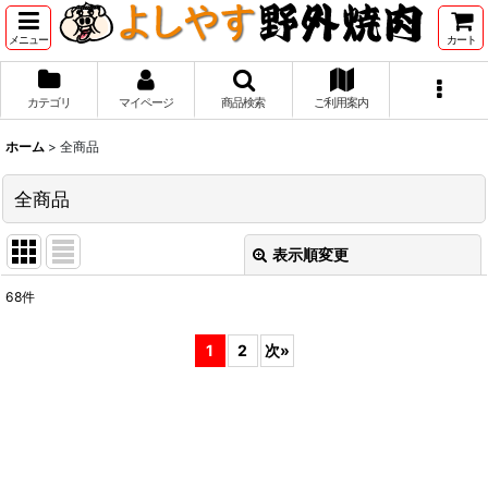
メニュー
カート
カテゴリ
マイページ
商品検索
ご利用案内
ホーム
>
全商品
全商品
表示順変更
閉じる
68
件
表示数
:
1
2
次
»
並び順
:
絞り込む