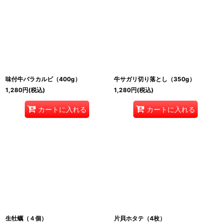
味付牛バラカルビ（400g）
牛サガリ切り落とし（350g）
1,280
円
(税込)
1,280
円
(税込)
カートに入れる
カートに入れる
生牡蠣（４個）
片貝ホタテ（4枚）